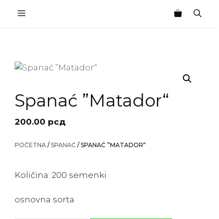
Skip
MENU
to
content
Spanać ”Matador“
200.00
рсд
POČETNA
/
SPANAĆ
/ SPANAĆ ”MATADOR“
Količina: 200 semenki
osnovna sorta