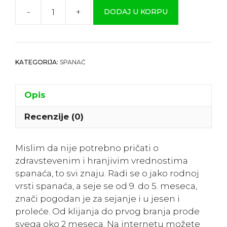
-
+
DODAJ U KORPU
Spanać
”Matador“
količina
KATEGORIJA:
SPANAĆ
Opis
Recenzije (0)
Mislim da nije potrebno pričati o
zdravstevenim i hranjivim vrednostima
spanaća, to svi znaju. Radi se o jako rodnoj
vrsti spanaća, a seje se od 9. do 5. meseca,
znači pogodan je za sejanje i u jesen i
proleće. Od klijanja do prvog branja prode
svega oko 2 meseca. Na internetu možete