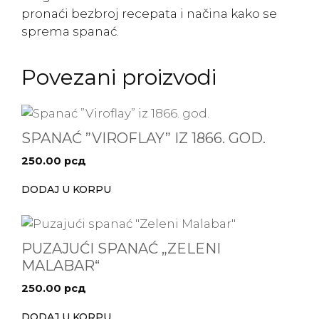
pronaći bezbroj recepata i načina kako se
sprema spanać.
Povezani proizvodi
SPANAĆ ”VIROFLAY” IZ 1866. GOD.
250.00
рсд
DODAJ U KORPU
PUZAJUĆI SPANAĆ „ZELENI
MALABAR“
250.00
рсд
DODAJ U KORPU