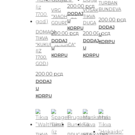
TURBAN
200.00
рсд
BUNDEVA
VRG
VOSAK
DODAJ
”XIAOHULU
TIKVA
200.00
рсд
U
GOURD“
DUGA
DODAJ
KORPU
DOMAĆA
200.00
рсд
200.00
рсд
U
TIKVA
DODAJ
DODAJ
KORPU
“KUKURUZNJAČA“
U
U
(IZ
KORPU
KORPU
1700.
GOD.)
200.00
рсд
DODAJ
U
KORPU
TIKVA
PRUGASTA
MUSKATNA