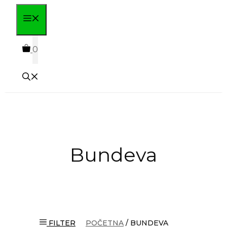
Skip
MENU
to
content
0
Bundeva
FILTER
POČETNA
/ BUNDEVA