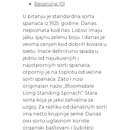
Recenzije (0)
god.)
količina
U pitanju je standardna sorta
spanaća iz 1925. godine. Danas
nepoznata kod nas. Listovi imaju
jaku, sjajnu zelenu boju. I danas je
veoma cenjen kod dobrih kuvara u
svetu. Inače definitivno spada u
jednu od najukusnijih i
najotpornijih sorti spanaća,
otporniji je na toplotu od većine
sorti spanaća. Zato i nosi
originalan naziv „Bloomsdale
Long Standing Spinach“. Stara
sorta koja je jako zahvalna za
uzgoj. Za razliku od današnjih sorti
ima nešto krupnije seme. Danas
ovu sortu uglavnom koriste
organski baštovani i ljubitelji