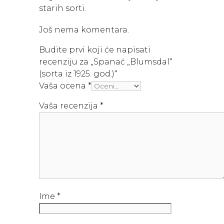
starih sorti.
Još nema komentara.
Budite prvi koji će napisati
recenziju za „Spanać „Blumsdal“
(sorta iz 1925. god.)“
Vaša ocena
*
Vaša recenzija
*
Ime
*