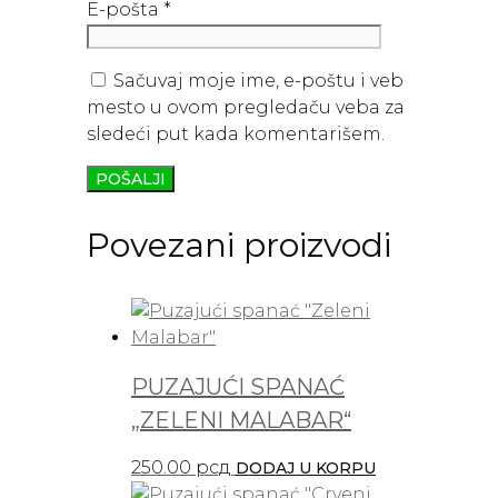
E-pošta
*
Sačuvaj moje ime, e-poštu i veb
mesto u ovom pregledaču veba za
sledeći put kada komentarišem.
Povezani proizvodi
PUZAJUĆI SPANAĆ
„ZELENI MALABAR“
250.00
рсд
DODAJ U KORPU