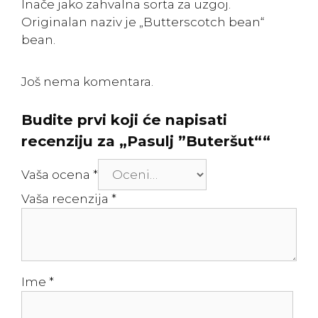
Inače jako zahvalna sorta za uzgoj.
Originalan naziv je „Butterscotch bean“
bean.
Još nema komentara.
Budite prvi koji će napisati
recenziju za „Pasulj ”Buteršut““
Vaša ocena
*
Vaša recenzija
*
Ime
*