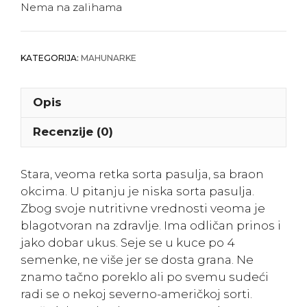
Nema na zalihama
KATEGORIJA:
MAHUNARKE
Opis
Recenzije (0)
Stara, veoma retka sorta pasulja, sa braon
okcima. U pitanju je niska sorta pasulja.
Zbog svoje nutritivne vrednosti veoma je
blagotvoran na zdravlje. Ima odličan prinos i
jako dobar ukus. Seje se u kuce po 4
semenke, ne više jer se dosta grana. Ne
znamo tačno poreklo ali po svemu sudeći
radi se o nekoj severno-američkoj sorti.