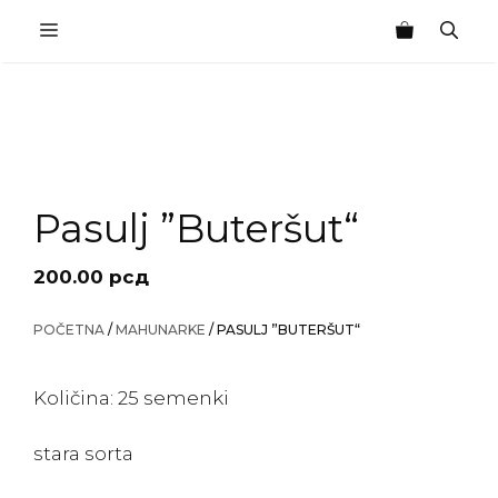
Skip
MENU
to
content
Pasulj ”Buteršut“
200.00
рсд
POČETNA
/
MAHUNARKE
/ PASULJ ”BUTERŠUT“
Količina: 25 semenki
stara sorta