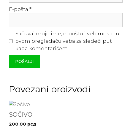
E-pošta
*
Sačuvaj moje ime, e-poštu i veb mesto u
ovom pregledaču veba za sledeći put
kada komentarišem.
Povezani proizvodi
SOČIVO
200.00
рсд