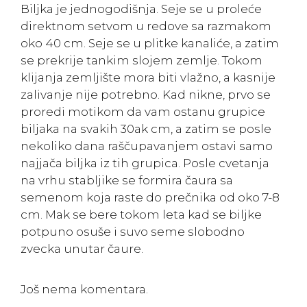
Biljka je jednogodišnja. Seje se u proleće
direktnom setvom u redove sa razmakom
oko 40 cm. Seje se u plitke kanaliće, a zatim
se prekrije tankim slojem zemlje. Tokom
klijanja zemljište mora biti vlažno, a kasnije
zalivanje nije potrebno. Kad nikne, prvo se
proredi motikom da vam ostanu grupice
biljaka na svakih 30ak cm, a zatim se posle
nekoliko dana raščupavanjem ostavi samo
najjača biljka iz tih grupica. Posle cvetanja
na vrhu stabljike se formira čaura sa
semenom koja raste do prečnika od oko 7-8
cm. Mak se bere tokom leta kad se biljke
potpuno osuše i suvo seme slobodno
zvecka unutar čaure.
Još nema komentara.