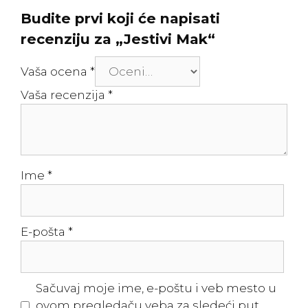
Budite prvi koji će napisati
recenziju za „Jestivi Mak“
Vaša ocena
*
Vaša recenzija
*
Ime
*
E-pošta
*
Sačuvaj moje ime, e-poštu i veb mesto u
ovom pregledaču veba za sledeći put