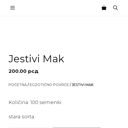
Skip
MENU
to
content
Jestivi Mak
200.00
рсд
POČETNA
/
EGZOTIČNO POVRĆE
/ JESTIVI MAK
Količina: 100 semenki
stara sorta