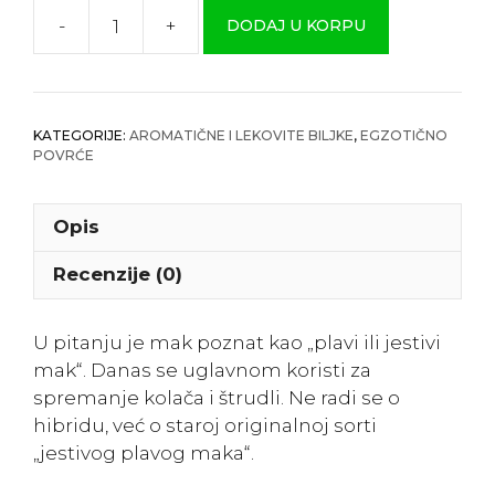
-
+
DODAJ U KORPU
Jestivi
Mak
količina
KATEGORIJE:
AROMATIČNE I LEKOVITE BILJKE
,
EGZOTIČNO
POVRĆE
Opis
Recenzije (0)
U pitanju je mak poznat kao „plavi ili jestivi
mak“. Danas se uglavnom koristi za
spremanje kolača i štrudli. Ne radi se o
hibridu, već o staroj originalnoj sorti
„jestivog plavog maka“.