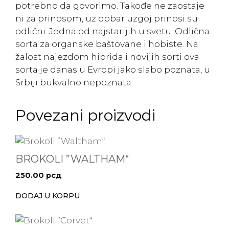
potrebno da govorimo. Takođe ne zaostaje
ni za prinosom, uz dobar uzgoj prinosi su
odlični. Jedna od najstarijih u svetu. Odlična
sorta za organske baštovane i hobiste. Na
žalost najezdom hibrida i novijih sorti ova
sorta je danas u Evropi jako slabo poznata, u
Srbiji bukvalno nepoznata.
Povezani proizvodi
BROKOLI ”WALTHAM“
250.00
рсд
DODAJ U KORPU