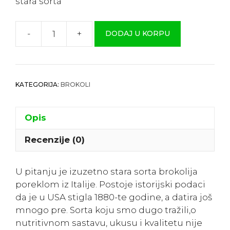
stara sorta
-
+
DODAJ U KORPU
Brokoli
”Kalabreze”
(iz
1880.)
KATEGORIJA:
BROKOLI
količina
Opis
Recenzije (0)
U pitanju je izuzetno stara sorta brokolija
poreklom iz Italije. Postoje istorijski podaci
da je u USA stigla 1880-te godine, a datira još
mnogo pre. Sorta koju smo dugo tražili,o
nutritivnom sastavu, ukusu i kvalitetu nije