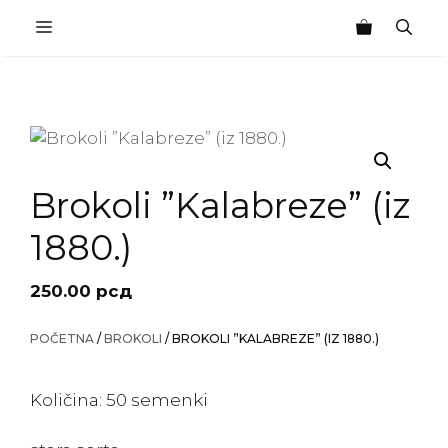
Skip
MENU
to
content
Brokoli ”Kalabreze” (iz
1880.)
250.00
рсд
POČETNA
/
BROKOLI
/ BROKOLI ”KALABREZE” (IZ 1880.)
Količina: 50 semenki