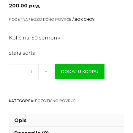
200.00
рсд
POČETNA
/
EGZOTIČNO POVRĆE
/ BOK CHOY
Količina: 50 semenki
stara sorta
DODAJ U KORPU
Bok
Choy
količina
KATEGORIJA:
EGZOTIČNO POVRĆE
Opis
Recenzije (0)