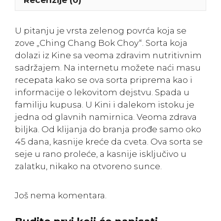
U pitanju je vrsta zelenog povrća koja se
zove „Ching Chang Bok Choy“. Sorta koja
dolazi iz Kine sa veoma zdravim nutritivnim
sadržajem. Na internetu možete naći masu
recepata kako se ova sorta priprema kao i
informacije o lekovitom dejstvu. Spada u
familiju kupusa. U Kini i dalekom istoku je
jedna od glavnih namirnica. Veoma zdrava
biljka. Od klijanja do branja prođe samo oko
45 dana, kasnije kreće da cveta. Ova sorta se
seje u rano proleće, a kasnije isključivo u
zalatku, nikako na otvoreno sunce.
Još nema komentara.