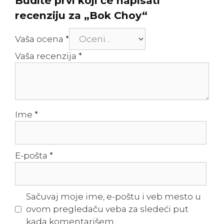
Budite prvi koji će napisati
recenziju za „Bok Choy“
Vaša ocena
*
Vaša recenzija
*
Ime
*
E-pošta
*
Sačuvaj moje ime, e-poštu i veb mesto u
ovom pregledaču veba za sledeći put
kada komentarišem.