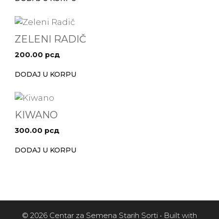
ZELENI RADIČ
200.00
рсд
DODAJ U KORPU
KIWANO
300.00
рсд
DODAJ U KORPU
© 2026 Centar za Semena Starih Sorti
• Built with