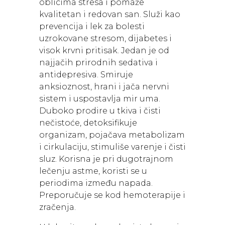
oblicima stresa i pomaže
kvalitetan i redovan san. Služi kao
prevencija i lek za bolesti
uzrokovane stresom, dijabetes i
visok krvni pritisak. Jedan je od
najjačih prirodnih sedativa i
antidepresiva. Smiruje
anksioznost, hrani i jača nervni
sistem i uspostavlja mir uma.
Duboko prodire u tkiva i čisti
nečistoće, detoksifikuje
organizam, pojačava metabolizam
i cirkulaciju, stimuliše varenje i čisti
sluz. Korisna je pri dugotrajnom
lečenju astme, koristi se u
periodima između napada.
Preporučuje se kod hemoterapije i
zračenja.