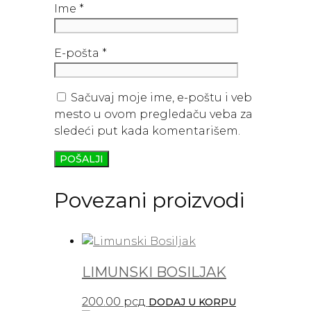
Ime
*
E-pošta
*
Sačuvaj moje ime, e-poštu i veb
mesto u ovom pregledaču veba za
sledeći put kada komentarišem.
Povezani proizvodi
LIMUNSKI BOSILJAK
200.00
рсд
DODAJ U KORPU