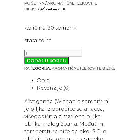
POČETNA
/
AROMATIČNE I LEKOVITE
BILJKE
/ AŠVAGANDA
Količina: 30 semenki
stara sorta
Ašvaganda
količina
DODAJ U KORPU
KATEGORIJA:
AROMATIČNE I LEKOVITE BILJKE
Opis
Recenzije (0)
Ašvaganda (Withania somnifera)
je biljka iz porodice solanacea,
višegodišnja zimzelena biljka
oblika malog žbuna. Međutim,
temperature niže od oko -5 C je
ubijaju, tako da kod nas preko