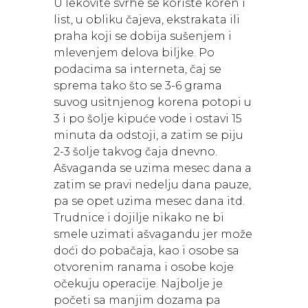
U lekovite svrhe se koriste koren i
list, u obliku čajeva, ekstrakata ili
praha koji se dobija sušenjem i
mlevenjem delova biljke. Po
podacima sa interneta, čaj se
sprema tako što se 3-6 grama
suvog usitnjenog korena potopi u
3 i po šolje kipuće vode i ostavi 15
minuta da odstoji, a zatim se piju
2-3 šolje takvog čaja dnevno.
Ašvaganda se uzima mesec dana a
zatim se pravi nedelju dana pauze,
pa se opet uzima mesec dana itd.
Trudnice i dojilje nikako ne bi
smele uzimati ašvagandu jer može
doći do pobačaja, kao i osobe sa
otvorenim ranama i osobe koje
očekuju operacije. Najbolje je
početi sa manjim dozama pa