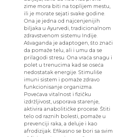
zime mora biti na toplijem mestu,
ili je morate sejati svake godine.
Ona je jedna od najcenjenijih
biljaka u Ayurvedi, tradicionalnom
zdravstvenom sistemu Indije.
Ašvaganda je adaptogen, što znači
da pomaže telu, ali i umu da se
prilagodi stresu. Ona vraća snagu i
polet u trenucima kad se oseća
nedostatak energije. Stimuliše
imuni sistem i pomaže zdravo
funkcionisanje organizma.
Povećava vitalnost i fizičku
izdržljivost, usporava starenje,
aktivira anabolitičke procese. Štiti
telo od raznih bolesti, pomaže u
prevenciji raka, a deluje i kao
afrodizijak. Efikasno se bori sa svim