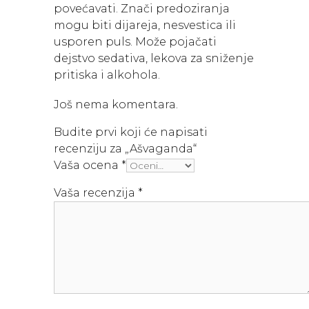
povećavati. Znači predoziranja
mogu biti dijareja, nesvestica ili
usporen puls. Može pojačati
dejstvo sedativa, lekova za sniženje
pritiska i alkohola.
Još nema komentara.
Budite prvi koji će napisati
recenziju za „Ašvaganda“
Vaša ocena
*
Vaša recenzija
*