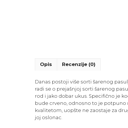
Opis
Recenzije (0)
Danas postoji više sorti šarenog pasu
radi se o prejašnjoj sorti šarenog pasul
rod i jako dobar ukus. Specifično je k
bude crveno, odnosno to je potpuno 
kvalitetom, uopšte ne zaostaje za dru
joj oslonac.