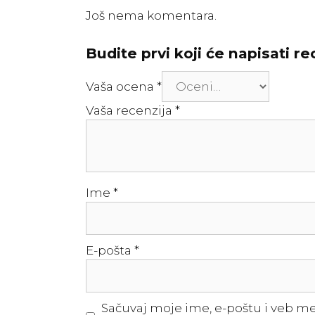
Još nema komentara.
Budite prvi koji će napisati re
Vaša ocena
*
Vaša recenzija
*
Ime
*
E-pošta
*
Sačuvaj moje ime, e-poštu i veb m