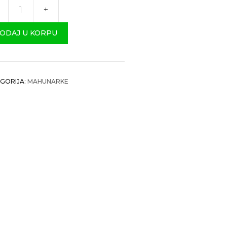
eni
ulj
ODAJ U KORPU
čina
GORIJA:
MAHUNARKE