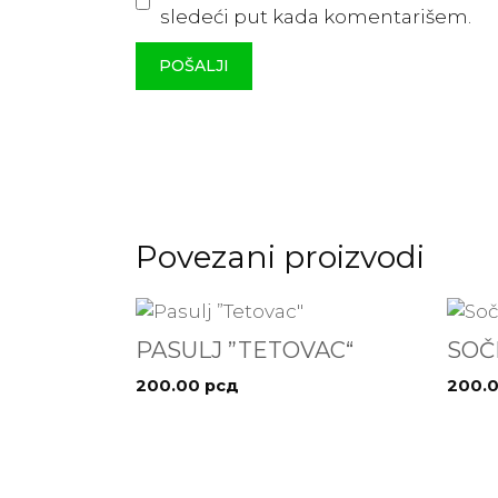
sledeći put kada komentarišem.
Povezani proizvodi
PASULJ ”TETOVAC“
SOČ
200.00
рсд
200.