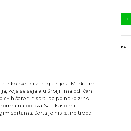
Šar
Pas
D
koli
KATE
lja iz konvencijalnog uzgoja. Međutim
ja, koja se sejala u Srbiji. Ima odličan
od svih šarenih sorti da po neko zrno
normalna pojava. Sa ukusom i
gim sortama. Sorta je niska, ne treba