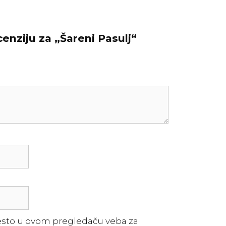
cenziju za „Šareni Pasulj“
esto u ovom pregledaču veba za