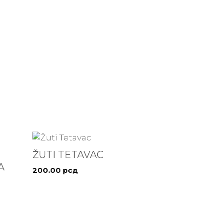
ŽUTI TETAVAC
A
200.00
рсд