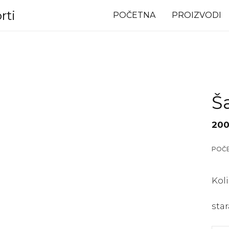
rti
POČETNA
PROIZVODI
Š
200
POČ
Kol
star