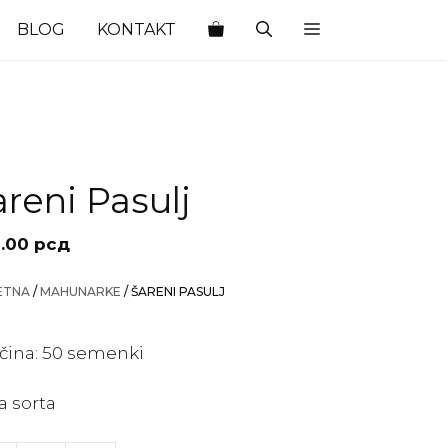
BLOG
KONTAKT
areni Pasulj
.00
рсд
ETNA
/
MAHUNARKE
/ ŠARENI PASULJ
ičina: 50 semenki
a sorta