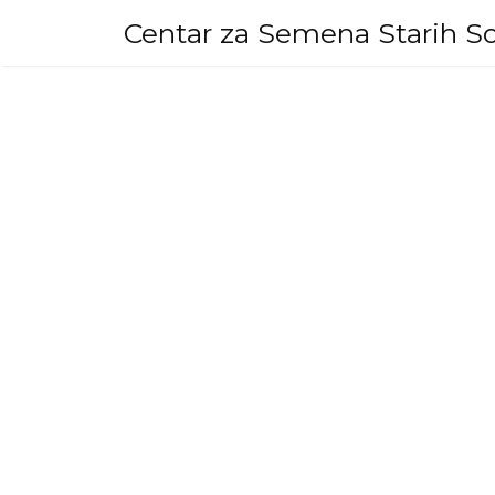
Skip
Centar za Semena Starih So
to
content