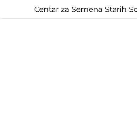
Skip
Centar za Semena Starih So
to
content