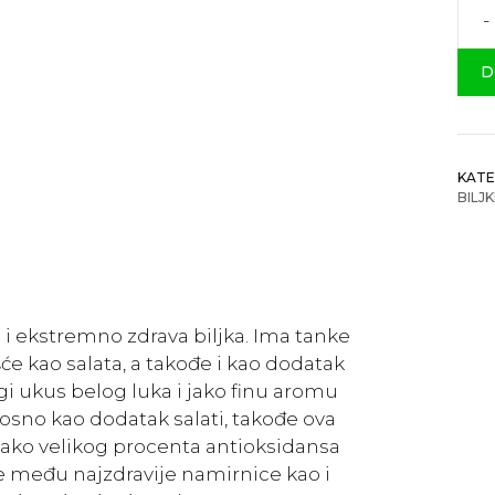
-
Lisn
Češ
D
koli
KATE
BILJ
a i ekstremno zdrava biljka. Ima tanke
šće kao salata, a takođe i kao dodatak
gi ukus belog luka i jako finu aromu
nosno kao dodatak salati, takođe ova
 jako velikog procenta antioksidansa
e među najzdravije namirnice kao i