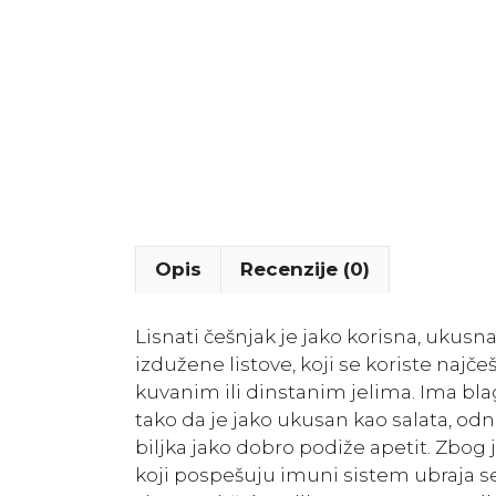
Opis
Recenzije (0)
Lisnati češnjak je jako korisna, ukusn
izdužene listove, koji se koriste najče
kuvanim ili dinstanim jelima. Ima bla
tako da je jako ukusan kao salata, od
biljka jako dobro podiže apetit. Zbog
koji pospešuju imuni sistem ubraja s