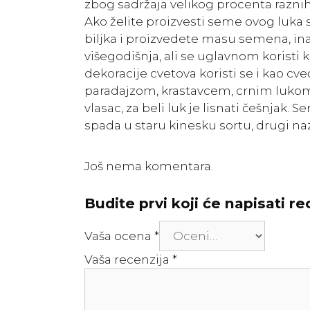
zbog sadržaja velikog procenta raznih
Ako želite proizvesti seme ovog luka 
biljka i proizvedete masu semena, in
višegodišnja, ali se uglavnom koristi
dekoracije cvetova koristi se i kao cve
paradajzom, krastavcem, crnim lukom 
vlasac, za beli luk je lisnati češnjak. 
spada u staru kinesku sortu, drugi nazi
Još nema komentara.
Budite prvi koji će napisati r
Vaša ocena
*
Vaša recenzija
*