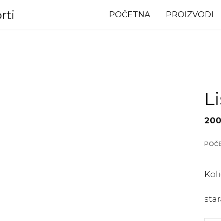
rti
POČETNA
PROIZVODI
L
200
POČ
Kol
star