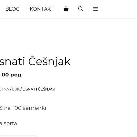
BLOG
KONTAKT
isnati Češnjak
.00
рсд
ETNA
/
LUK
/ LISNATI ČEŠNJAK
ičina: 100 semenki
a sorta