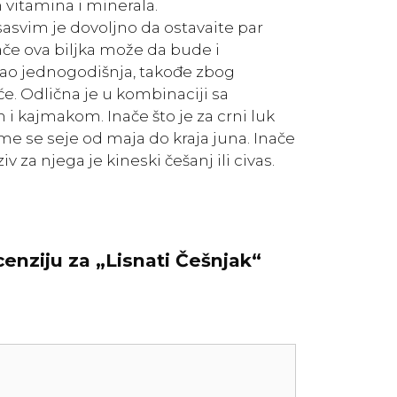
 vitamina i minerala.
sasvim je dovoljno da ostavaite par
ače ova biljka može da bude i
 kao jednogodišnja, takođe zbog
će. Odlična je u kombinaciji sa
i kajmakom. Inače što je za crni luk
Seme se seje od maja do kraja juna. Inače
v za njega je kineski češanj ili civas.
ecenziju za „Lisnati Češnjak“