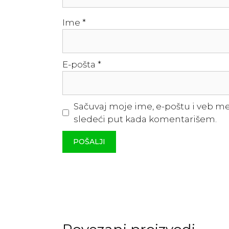
Ime
*
E-pošta
*
Sačuvaj moje ime, e-poštu i veb m
sledeći put kada komentarišem.