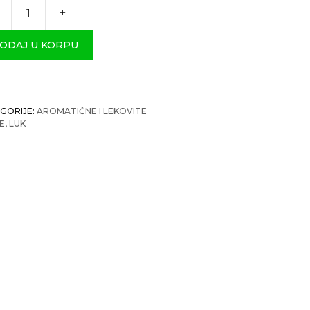
+
ati
njak
ODAJ U KORPU
čina
GORIJE:
AROMATIČNE I LEKOVITE
KE
,
LUK