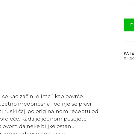
-
Est
koli
D
KATE
BILJ
 se kao začin jelima i kao povrće.
izuzetno medonosna i od nje se pravi
i ruski čaj, po originalnom receptu od
u proleće. Kada je jednom posejete
slovom da neke biljke ostanu
u seme, odnosno da sazre.