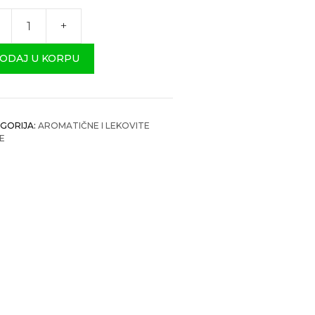
+
ragon
čina
ODAJ U KORPU
GORIJA:
AROMATIČNE I LEKOVITE
KE