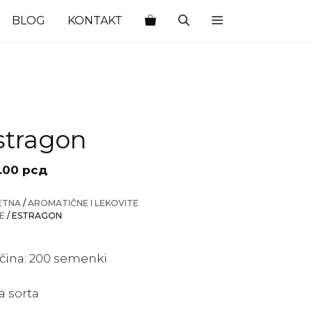
BLOG
KONTAKT
stragon
.00
рсд
ETNA
/
AROMATIČNE I LEKOVITE
KE
/ ESTRAGON
ičina: 200 semenki
a sorta