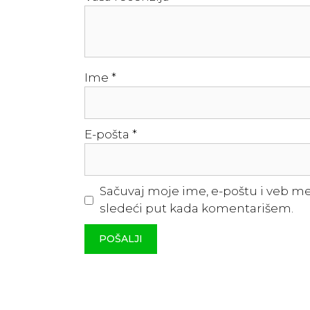
Ime
*
E-pošta
*
Sačuvaj moje ime, e-poštu i veb m
sledeći put kada komentarišem.