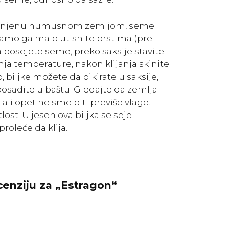
apunjenu humusnom zemljom, seme
amo ga malo utisnite prstima (pre
 posejete seme, preko saksije stavite
nja temperature, nakon klijanja skinite
, biljke možete da pikirate u saksije,
posadite u baštu. Gledajte da zemlja
ali opet ne sme biti previše vlage.
tlost. U jesen ova biljka se seje
roleće da klija.
ecenziju za „Estragon“