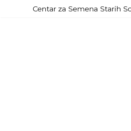
Skip
Centar za Semena Starih So
to
content