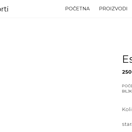
rti
POČETNA
PROIZVODI
E
250
POČ
BILJ
Kol
star