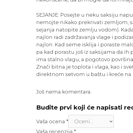
SEJANJE: Posejte u neku saksiju n
nemojte nikako prekrivati zemljom, s
sejanja natopite zemlju vodom). Kada
najlon radi zadržavanja vlage i podiza
najlon. Kad seme isklija i poraste malo
pa kad porastu još iz saksijama da ih 
ima stalno vlagu, a pogotovo površina 
Znači bitna je toplota i vlaga, kao i sve
direktnom setvom u baštu i kreće na p
Još nema komentara.
Budite prvi koji će napisati r
Vaša ocena
*
Vaša recenzija
*