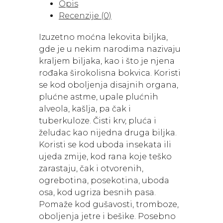
Opis
količina
Recenzije (0)
Izuzetno moćna lekovita biljka,
gde je u nekim narodima nazivaju
kraljem biljaka, kao i što je njena
rođaka širokolisna bokvica. Koristi
se kod oboljenja disajnih organa,
plućne astme, upale plućnih
alveola, kašlja, pa čak i
tuberkuloze. Čisti krv, pluća i
želudac kao nijedna druga biljka.
Koristi se kod uboda insekata ili
ujeda zmije, kod rana koje teško
zarastaju, čak i otvorenih,
ogrebotina, posekotina, uboda
osa, kod ugriza besnih pasa.
Pomaže kod gušavosti, tromboze,
oboljenja jetre i bešike. Posebno