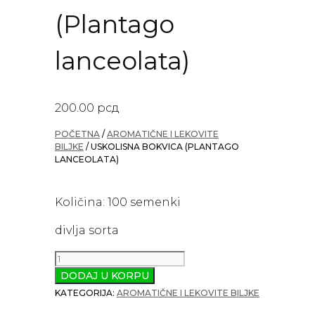
(Plantago
lanceolata)
200.00
рсд
POČETNA
/
AROMATIČNE I LEKOVITE
BILJKE
/ USKOLISNA BOKVICA (PLANTAGO
LANCEOLATA)
Količina: 100 semenki
divlja sorta
Uskolisna
Bokvica
DODAJ U KORPU
(Plantago
KATEGORIJA:
AROMATIČNE I LEKOVITE BILJKE
lanceolata)