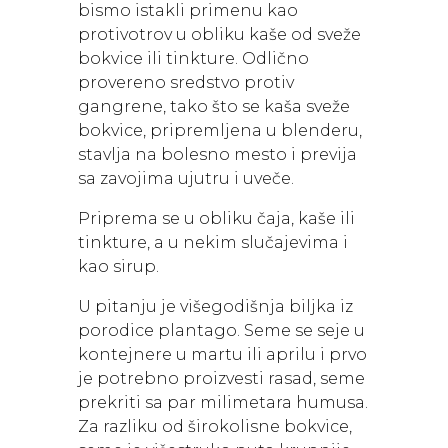
bismo istakli primenu kao
protivotrov u obliku kaše od sveže
bokvice ili tinkture. Odlično
provereno sredstvo protiv
gangrene, tako što se kaša sveže
bokvice, pripremljena u blenderu,
stavlja na bolesno mesto i previja
sa zavojima ujutru i uveče.
Priprema se u obliku čaja, kaše ili
tinkture, a u nekim slučajevima i
kao sirup.
U pitanju je višegodišnja biljka iz
porodice plantago. Seme se seje u
kontejnere u martu ili aprilu i prvo
je potrebno proizvesti rasad, seme
prekriti sa par milimetara humusa.
Za razliku od širokolisne bokvice,