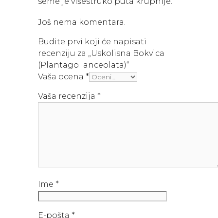
seme je višestruko puta krupnije.
Još nema komentara.
Budite prvi koji će napisati
recenziju za „Uskolisna Bokvica
(Plantago lanceolata)“
Vaša ocena
*
Vaša recenzija
*
Ime
*
E-pošta
*