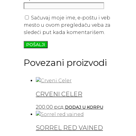
Sačuvaj moje ime, e-poštu i veb
mesto u ovom pregledaču veba za
sledeći put kada komentarišem.
Povezani proizvodi
CRVENI CELER
200.00
рсд
DODAJ U KORPU
SORREL RED VAINED