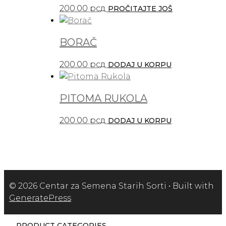
200.00
рсд
PROČITAJTE JOŠ
BORAČ
200.00
рсд
DODAJ U KORPU
PITOMA RUKOLA
200.00
рсд
DODAJ U KORPU
© 2026 Centar za Semena Starih Sorti
• Built with
GeneratePress
PRODUCT CATEGORIES