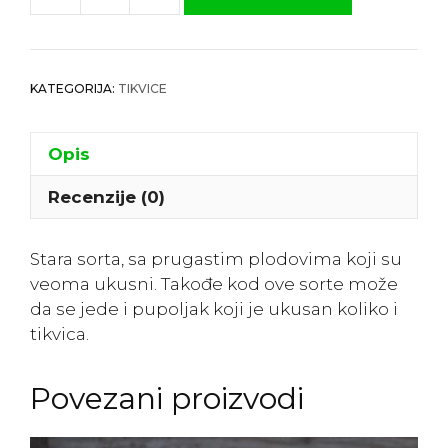
Tikvica
Prugasta
”Striatio“
količina
KATEGORIJA:
TIKVICE
Opis
Recenzije (0)
Stara sorta, sa prugastim plodovima koji su
veoma ukusni. Takođe kod ove sorte može
da se jede i pupoljak koji je ukusan koliko i
tikvica.
Povezani proizvodi