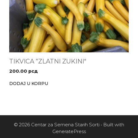
TIKVICA ”ZLATNI ZUKINI“
200.00
рсд
DODAJ U KORPU
© 2026 Centar za Semena Starih Sorti
• Built with
GeneratePress