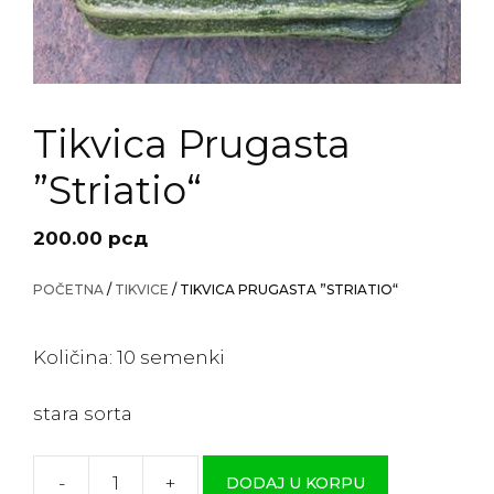
Tikvica Prugasta
”Striatio“
200.00
рсд
POČETNA
/
TIKVICE
/ TIKVICA PRUGASTA ”STRIATIO“
Količina: 10 semenki
stara sorta
-
+
DODAJ U KORPU