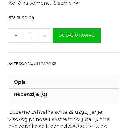
Količina semena: 15 semenki
stara sorta
DODAJ U KORPU
Čili
"Crveni
Habanero"
količina
KATEGORIJA:
ČILI PAPRIKE
Opis
Recenzije (0)
Izuzetno zahvalna sorta za uzgoj jer je
visokog prinosa i ekstremno ljuta.Ljutina
ove paprike se kreće od 300.000 SHU do