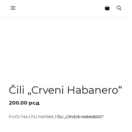
Skip
MENU
to
content
Čili „Crveni Habanero“
200.00
рсд
POČETNA
/
ČILI PAPRIKE
/ ČILI „CRVENI HABANERO“