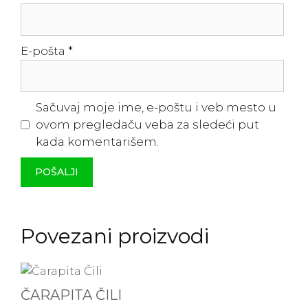
E-pošta
*
Sačuvaj moje ime, e-poštu i veb mesto u
ovom pregledaču veba za sledeći put
kada komentarišem.
Povezani proizvodi
ČARAPITA ČILI