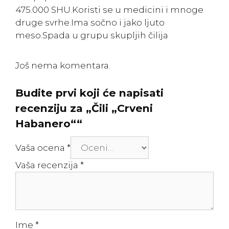
475.000 SHU.Koristi se u medicini i mnoge
druge svrhe.Ima sočno i jako ljuto
meso.Spada u grupu skupljih čilija
Još nema komentara.
Budite prvi koji će napisati
recenziju za „Čili „Crveni
Habanero““
Vaša ocena
*
Vaša recenzija
*
Ime
*