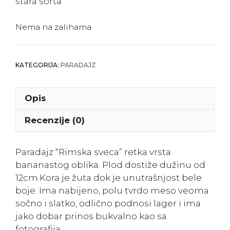
stara sorta
Nema na zalihama
KATEGORIJA:
PARADAJZ
Opis
Recenzije (0)
Paradajz “Rimska sveca” retka vrsta
bananastog oblika. Plod dostiže dužinu od
12cm.Kora je žuta dok je unutrašnjost bele
boje. Ima nabijeno, polu tvrdo meso veoma
sočno i slatko, odlično podnosi lager i ima
jako dobar prinos bukvalno kao sa
fotografija.