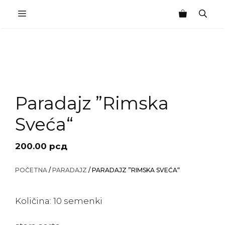
Skip
MENU
to
content
Paradajz ”Rimska
Sveća“
200.00
рсд
POČETNA
/
PARADAJZ
/ PARADAJZ ”RIMSKA SVEĆA“
Količina: 10 semenki