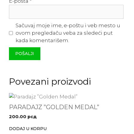
E-pošta
*
Sačuvaj moje ime, e-poštu i veb mesto u
ovom pregledaču veba za sledeći put
kada komentarišem.
Povezani proizvodi
PARADAJZ ”GOLDEN MEDAL”
200.00
рсд
DODAJ U KORPU