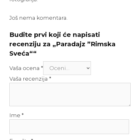
Još nema komentara.
Budite prvi koji će napisati
recenziju za „Paradajz ”Rimska
Sveća““
Vaša ocena
*
Vaša recenzija
*
Ime
*