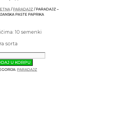
ETNA
/
PARADAJZ
/ PARADAJZ –
IJANSKA PASTE PAPRIKA
ičima: 10 semenki
ra sorta
adajz
DAJ U KORPU
lijanska
EGORIJA:
PARADAJZ
te
rika
ičina