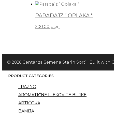
PARADAJZ ” OPLAKA “
200.00
рсд
© 2026 Centar za Semena Starih Sorti
• Built with
G
PRODUCT CATEGORIES
- RAZNO
AROMATIČNE I LEKOVITE BILJKE
ARTIČOKA
BAMIJA