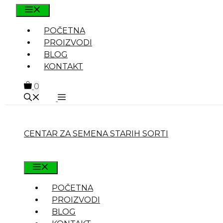
Skip
MENU
to
POČETNA
content
PROIZVODI
BLOG
KONTAKT
0
CENTAR ZA SEMENA STARIH SORTI
MENU
POČETNA
PROIZVODI
BLOG