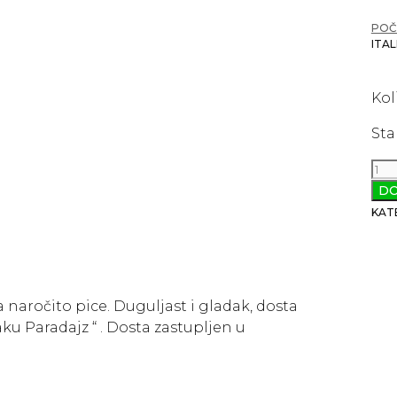
POČ
ITAL
Kol
Sta
Par
-
DO
Ita
KAT
pas
pap
kol
naročito pice. Duguljast i gladak, dosta
aku Paradajz “ . Dosta zastupljen u