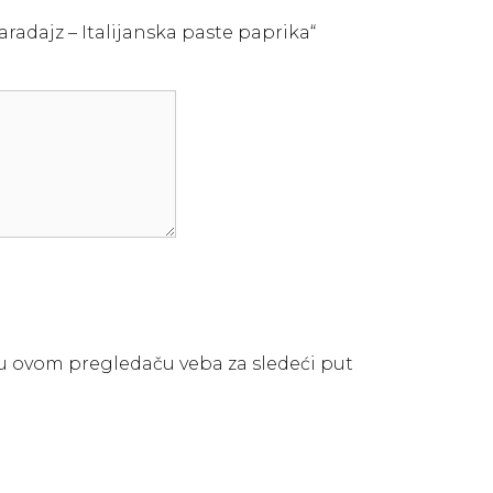
Paradajz – Italijanska paste paprika“
 u ovom pregledaču veba za sledeći put