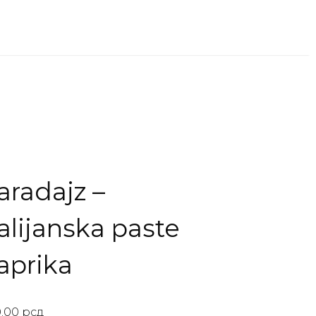
aradajz –
talijanska paste
aprika
0.00
рсд