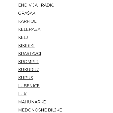
ENDIVIJA I RADIČ
GRAŠAK
KARFIOL
KELERABA
KELJ
KIKIRIKI
KRASTAVCI
KROMPIR
KUKURUZ
KUPUS
LUBENICE
LUK
MAHUNARKE
MEDONOSNE BILJKE