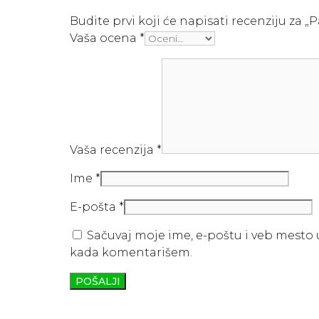
Budite prvi koji će napisati recenziju za „
Vaša ocena
*
Vaša recenzija
*
Ime
*
E-pošta
*
Sačuvaj moje ime, e-poštu i veb mesto
kada komentarišem.