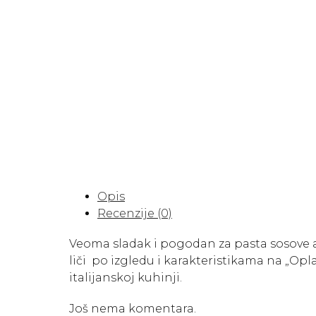
Opis
Recenzije (0)
Veoma sladak i pogodan za pasta sosove a 
liči po izgledu i karakteristikama na „Opl
italijanskoj kuhinji.
Još nema komentara.