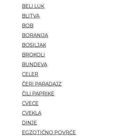
BELI LUK
BLITVA
BOB
BORANIJA
BOSILJAK
BROKOLI
BUNDEVA
CELER
ČERI PARADAJZ
ČILI PAPRIKE
CVEĆE
CVEKLA
DINJE
EGZOTIČNO POVRĆE