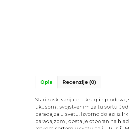
Opis
Recenzije (0)
Stari ruski varijatet,okruglih plodova
ukusom , svojstvenim za tu sortu. Jed
paradajza u svetu. Izvorno dolazi iz I
paradajzom , dosta je otporan na hla
retkom sortom u svetu pa i u Rusiji. 