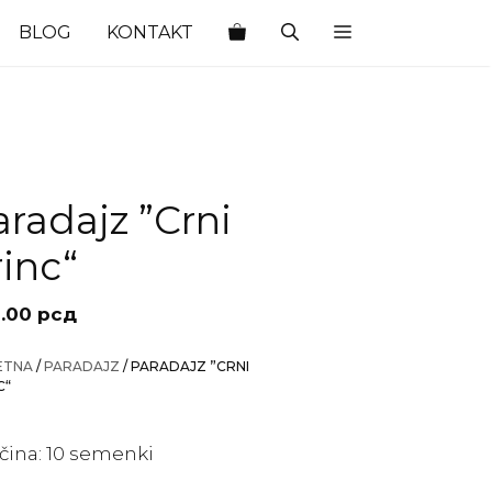
BLOG
KONTAKT
aradajz ”Crni
rinc“
.00
рсд
ETNA
/
PARADAJZ
/ PARADAJZ ”CRNI
C“
ičina: 10 semenki