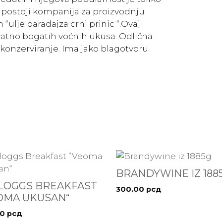
u postoji kompanija za proizvodnju
ulje paradajza crni prinic “.Ovaj
vatno bogatih voćnih ukusa. Odlična
 konzerviranje. Ima jako blagotvoru
BRANDYWINE IZ 188
LOGGS BREAKFAST
300.00
рсд
OMA UKUSAN“
00
рсд