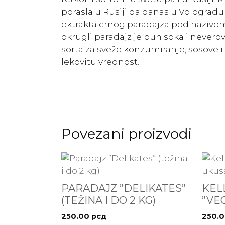
porasla u Rusiji da danas u Volograd
ektrakta crnog paradajza pod nazivom “
okrugli paradajz je pun soka i nevero
sorta za sveže konzumiranje, sosove i
lekovitu vrednost.
Povezani proizvodi
PARADAJZ ”DELIKATES”
KEL
(TEŽINA I DO 2 KG)
”VE
250.00
рсд
250.