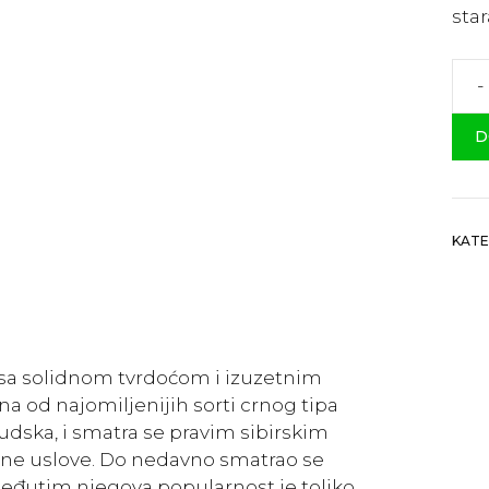
star
-
Par
”Crn
D
Prin
koli
KATE
 , sa solidnom tvrdoćom i izuzetnim
na od najomiljenijih sorti crnog tipa
rkudska, i smatra se pravim sibirskim
dne uslove. Do nedavno smatrao se
Međutim njegova popularnost je toliko