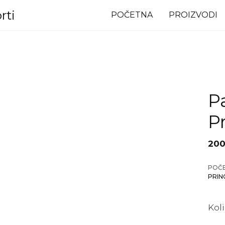
rti
POČETNA
PROIZVODI
P
P
200
POČ
PRIN
Kol