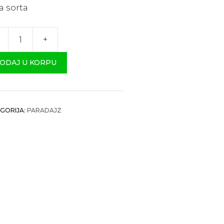
a sorta
+
adajz
i
ODAJ U KORPU
c“
čina
GORIJA:
PARADAJZ