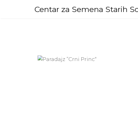
Skip
Centar za Semena Starih So
to
content