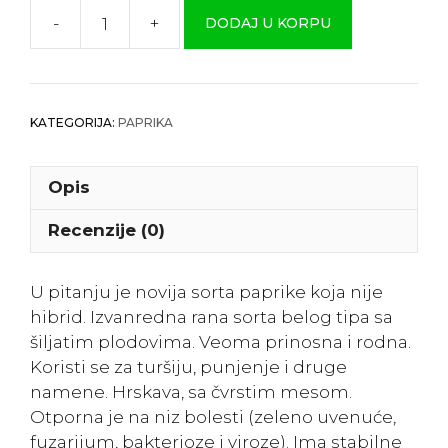
-
+
DODAJ U KORPU
Paprika
”Bela
Roga“
količina
KATEGORIJA:
PAPRIKA
Opis
Recenzije (0)
U pitanju je novija sorta paprike koja nije
hibrid. Izvanredna rana sorta belog tipa sa
šiljatim plodovima. Veoma prinosna i rodna.
Koristi se za turšiju, punjenje i druge
namene. Hrskava, sa čvrstim mesom.
Otporna je na niz bolesti (zeleno uvenuće,
fuzarijum, bakterioze i viroze). Ima stabilne