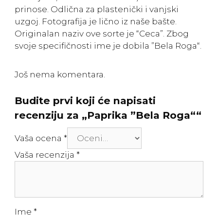
prinose. Odlična za plastenički i vanjski
uzgoj. Fotografija je lično iz naše bašte.
Originalan naziv ove sorte je “Ceca”. Zbog
svoje specifičnosti ime je dobila ”Bela Roga“.
Još nema komentara.
Budite prvi koji će napisati
recenziju za „Paprika ”Bela Roga““
Vaša ocena
*
Vaša recenzija
*
Ime
*