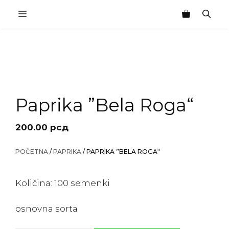
Skip
MENU
to
content
Paprika ”Bela Roga“
200.00
рсд
POČETNA
/
PAPRIKA
/ PAPRIKA ”BELA ROGA“
Količina: 100 semenki
osnovna sorta