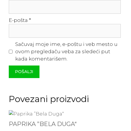
E-pošta
*
Sačuvaj moje ime, e-poštu i veb mesto u
ovom pregledaču veba za sledeći put
kada komentarišem.
Povezani proizvodi
PAPRIKA ”BELA DUGA“