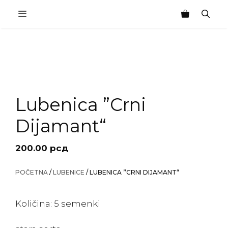
Skip
MENU
to
content
Lubenica ”Crni
Dijamant“
200.00
рсд
POČETNA
/
LUBENICE
/ LUBENICA ”CRNI DIJAMANT“
Količina: 5 semenki