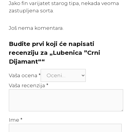
Jako fin varijatet starog tipa, nekada veoma
zastupljena sorta.
Još nema komentara.
Budite prvi koji će napisati
recenziju za „Lubenica ”Crni
Dijamant““
Vaša ocena
*
Vaša recenzija
*
Ime
*