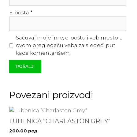
E-pošta
*
Sačuvaj moje ime, e-poštu i veb mesto u
ovom pregledaču veba za sledeći put
kada komentarišem.
Povezani proizvodi
LUBENICA ”CHARLASTON GREY“
200.00
рсд