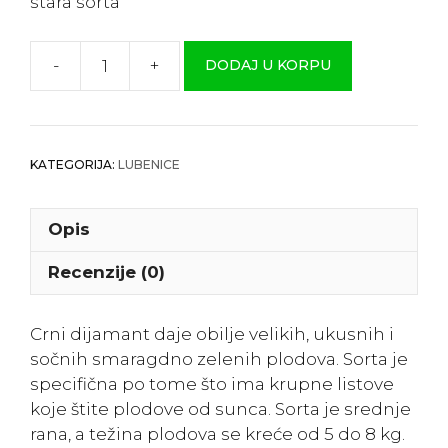
stara sorta
-
+
DODAJ U KORPU
Lubenica
”Crni
Dijamant“
količina
KATEGORIJA:
LUBENICE
Opis
Recenzije (0)
Crni dijamant daje obilje velikih, ukusnih i
sočnih smaragdno zelenih plodova. Sorta je
specifična po tome što ima krupne listove
koje štite plodove od sunca. Sorta je srednje
rana, a težina plodova se kreće od 5 do 8 kg.