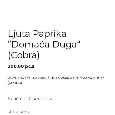
Ljuta Paprika
”Domaća Duga“
(Cobra)
200.00
рсд
POČETNA
/
ČILI PAPRIKE
/ LJUTA PAPRIKA ”DOMAĆA DUGA“
(COBRA)
Količina: 10 semenki
stara sorta