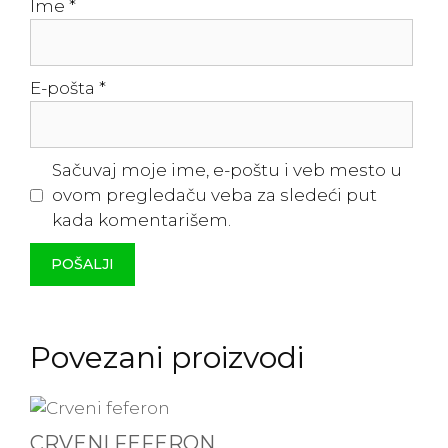
Ime
*
E-pošta
*
Sačuvaj moje ime, e-poštu i veb mesto u
ovom pregledaču veba za sledeći put
kada komentarišem.
Povezani proizvodi
CRVENI FEFERON