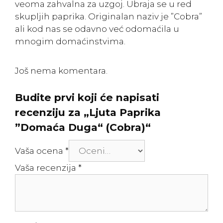
veoma zahvalna za uzgoj. Ubraja se u red
skupljih paprika. Originalan naziv je ”Cobra”
ali kod nas se odavno već odomaćila u
mnogim domaćinstvima.
Još nema komentara.
Budite prvi koji će napisati
recenziju za „Ljuta Paprika
”Domaća Duga“ (Cobra)“
Vaša ocena
*
Vaša recenzija
*