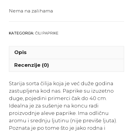
Nema na zalihama
KATEGORIJA:
ČILI PAPRIKE
Opis
Recenzije (0)
Starija sorta čilija koja je već duže godina
zastupljena kod nas. Paprike su izuzetno
duge, pojedini primerci čak do 40 cm.
Idealna je za sušenje na koncu radi
proizvodnje aleve paprike. Ima odličnu
aromu i srednju ljutinu (nije previše ljuta).
Poznata je po tome što je jako rodna i