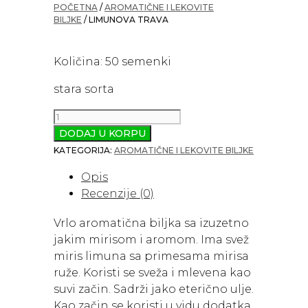
POČETNA
/
AROMATIČNE I LEKOVITE
BILJKE
/ LIMUNOVA TRAVA
Količina: 50 semenki
stara sorta
Limunova
Trava
DODAJ U KORPU
količina
KATEGORIJA:
AROMATIČNE I LEKOVITE BILJKE
Opis
Recenzije (0)
Vrlo aromatična biljka sa izuzetno
jakim mirisom i aromom. Ima svež
miris limuna sa primesama mirisa
ruže. Koristi se sveža i mlevena kao
suvi začin. Sadrži jako eterično ulje.
Kao začin se koristi u vidu dodatka