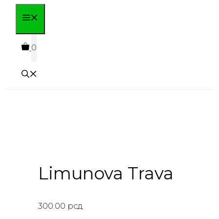
Skip
MENU
to
content
0
Limunova Trava
300.00
рсд