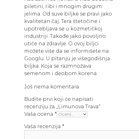
piletini, ribi i mnogim drugim
jelima. Od suve biljke se pravi jako
kvalitetan čaj. Tera štetočine i
upotrebljava se u kozmetičkoj
industriji. Takođe jako povoljno
utiče na zdravlje. O ovoj biljci
možete više da se informišete na
Googlu. U pitanju je višegodišnja
biljka. Koja se razmnožava
semenom i deobom korena.
Još nema komentara.
Budite prvi koji će napisati
recenziju za „Limunova Trava“
Vaša ocena
*
Vaša recenzija
*