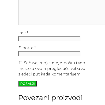
Ime
*
E-pošta
*
Sačuvaj moje ime, e-poštu i veb
mesto u ovom pregledaču veba za
sledeći put kada komentarišem.
Povezani proizvodi