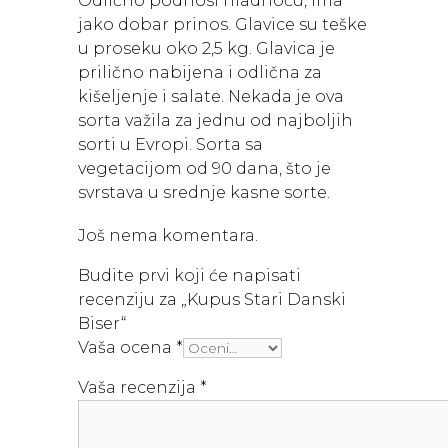
Odlično podnosi hladnoću, ima
jako dobar prinos. Glavice su teške
u proseku oko 2,5 kg. Glavica je
prilično nabijena i odlična za
kišeljenje i salate. Nekada je ova
sorta važila za jednu od najboljih
sorti u Evropi. Sorta sa
vegetacijom od 90 dana, što je
svrstava u srednje kasne sorte.
Još nema komentara.
Budite prvi koji će napisati
recenziju za „Kupus Stari Danski
Biser“
Vaša ocena
*
Vaša recenzija
*