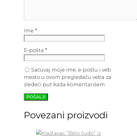
Ime
*
E-pošta
*
Sačuvaj moje ime, e-poštu i veb
mesto u ovom pregledaču veba za
sledeći put kada komentarišem.
Povezani proizvodi