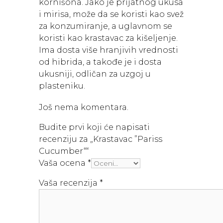
kornišona. Jako je prijatnog ukusa
i mirisa, može da se koristi kao svež
za konzumiranje, a uglavnom se
koristi kao krastavac za kišeljenje.
Ima dosta više hranjivih vrednosti
od hibrida, a takođe je i dosta
ukusniji, odličan za uzgoj u
plasteniku.
Još nema komentara.
Budite prvi koji će napisati
recenziju za „Krastavac ”Pariss
Cucumber““
Vaša ocena
*
Vaša recenzija
*