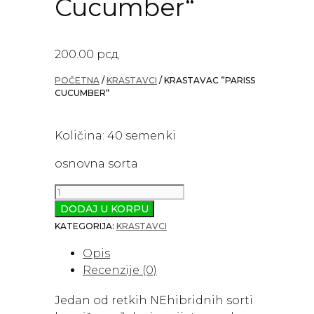
Cucumber“
200.00
рсд
POČETNA
/
KRASTAVCI
/ KRASTAVAC ”PARISS
CUCUMBER“
Količina: 40 semenki
osnovna sorta
Krastavac
”Pariss
DODAJ U KORPU
Cucumber“
KATEGORIJA:
KRASTAVCI
količina
Opis
Recenzije (0)
Jedan od retkih NEhibridnih sorti