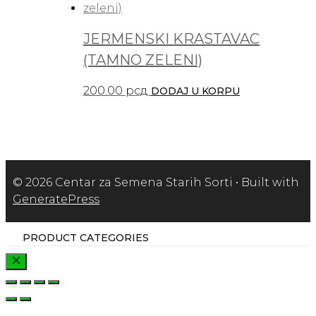
JERMENSKI KRASTAVAC
(TAMNO ZELENI)
200.00
рсд
DODAJ U KORPU
© 2026 Centar za Semena Starih Sorti
• Built with
GeneratePress
PRODUCT CATEGORIES
CLOSE