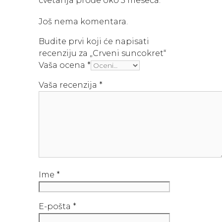
cvetanja prođe oko 3 meseca.
Još nema komentara.
Budite prvi koji će napisati
recenziju za „Crveni suncokret“
Vaša ocena
*
Vaša recenzija
*
Ime
*
E-pošta
*