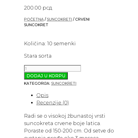
200.00
рсд
POČETNA
/
SUNCOKRETI
/ CRVENI
SUNCOKRET
Količina: 10 semenki
Stara sorta
Crveni
suncokret
DODAJ U KORPU
količina
KATEGORIJA:
SUNCOKRETI
Opis
Recenzije (0)
Radi se o visokoj žbunastoj vrsti
suncokreta crvene boje latica.
Poraste od 150-200 cm. Od setve do