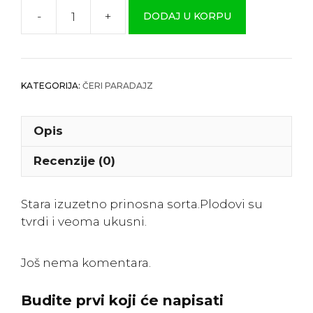
-
+
DODAJ U KORPU
Čeri
”
Žuta
Kruška
KATEGORIJA:
ČERI PARADAJZ
“
količina
Opis
Recenzije (0)
Stara izuzetno prinosna sorta.Plodovi su
tvrdi i veoma ukusni.
Još nema komentara.
Budite prvi koji će napisati