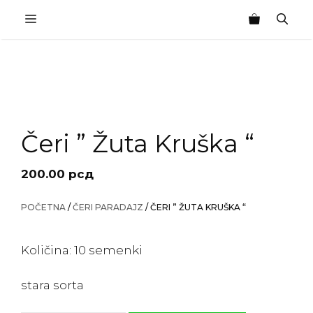
Skip
MENU
to
content
Čeri ” Žuta Kruška “
200.00
рсд
POČETNA
/
ČERI PARADAJZ
/ ČERI ” ŽUTA KRUŠKA “
Količina: 10 semenki
stara sorta