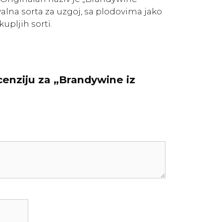
valna sorta za uzgoj, sa plodovima jako
upljih sorti.
ecenziju za „Brandywine iz