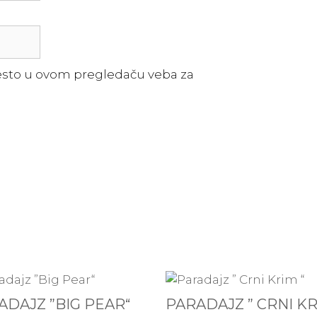
esto u ovom pregledaču veba za
ADAJZ ”BIG PEAR“
PARADAJZ ” CRNI KR