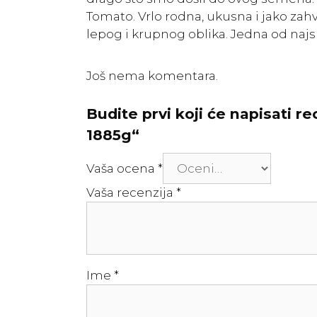
Tomato. Vrlo rodna, ukusna i jako zah
lepog i krupnog oblika. Jedna od najsk
Još nema komentara.
Budite prvi koji će napisati r
1885g“
Vaša ocena
*
Vaša recenzija
*
Ime
*