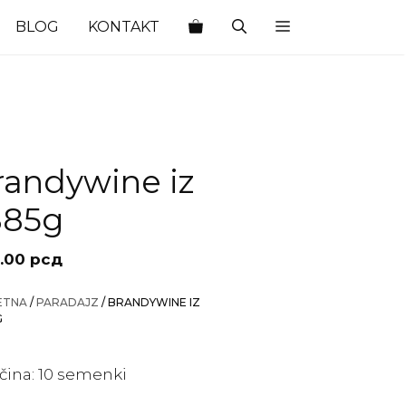
BLOG
KONTAKT
randywine iz
885g
.00
рсд
ETNA
/
PARADAJZ
/ BRANDYWINE IZ
G
ičina: 10 semenki