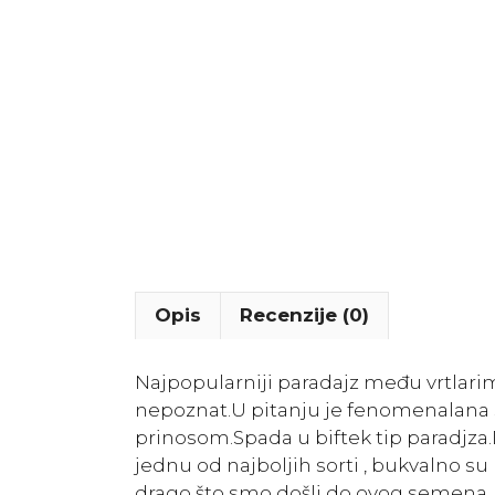
Opis
Recenzije (0)
Najpopularniji paradajz među vrtlarim
nepoznat.U pitanju je fenomenalana 
prinosom.Spada u biftek tip paradjza.D
jednu od najboljih sorti , bukvalno su 
drago što smo došli do ovog semena. 