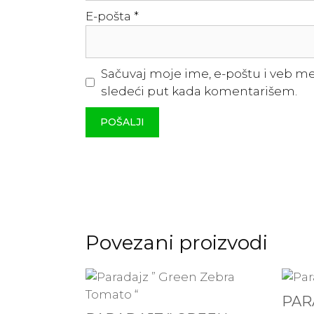
E-pošta
*
Sačuvaj moje ime, e-poštu i veb m
sledeći put kada komentarišem.
Povezani proizvodi
PAR