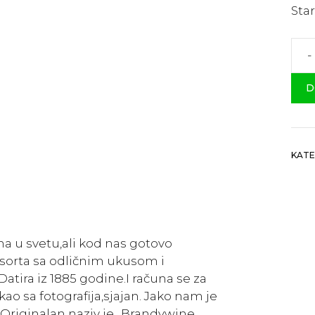
Star
-
Bra
iz
D
188
koli
KATE
a u svetu,ali kod nas gotovo
sorta sa odličnim ukusom i
atira iz 1885 godine.I računa se za
kao sa fotografija,sjajan. Jako nam je
Originalan naziv je „Brandywine