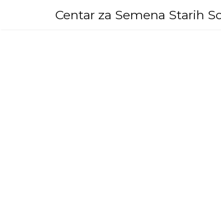
Skip
Centar za Semena Starih So
to
content