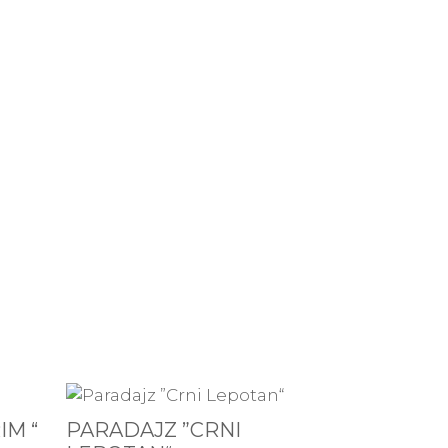
IM “
PARADAJZ ”CRNI