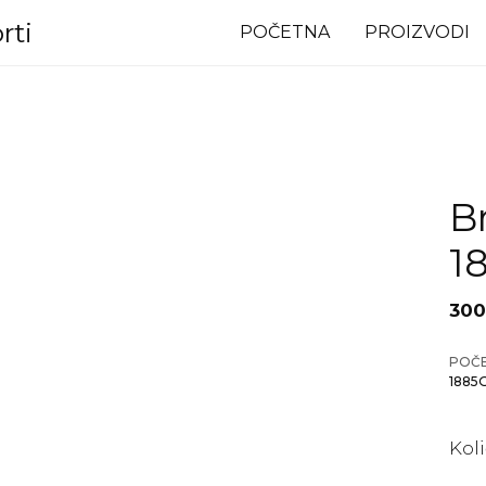
rti
POČETNA
PROIZVODI
B
1
300
POČ
1885
Kol