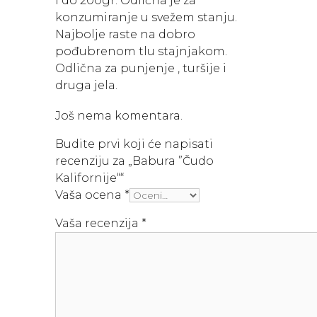
i do 200gr. Odlična je za
konzumiranje u svežem stanju.
Najbolje raste na dobro
pođubrenom tlu stajnjakom.
Odlična za punjenje , turšije i
druga jela.
Još nema komentara.
Budite prvi koji će napisati
recenziju za „Babura ”Čudo
Kalifornije““
Vaša ocena
*
Vaša recenzija
*