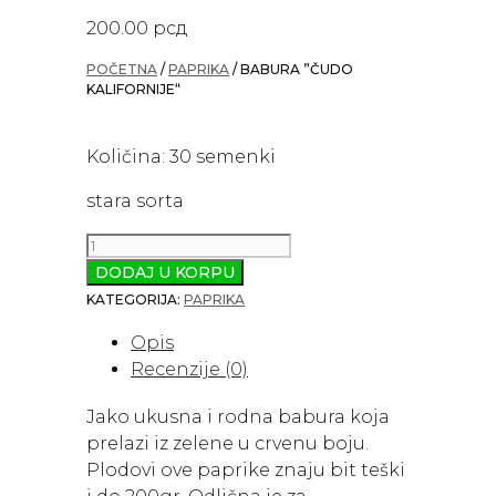
200.00
рсд
POČETNA
/
PAPRIKA
/ BABURA ”ČUDO
KALIFORNIJE“
Količina: 30 semenki
stara sorta
Babura
”Čudo
DODAJ U KORPU
Kalifornije“
KATEGORIJA:
PAPRIKA
količina
Opis
Recenzije (0)
Jako ukusna i rodna babura koja
prelazi iz zelene u crvenu boju.
Plodovi ove paprike znaju bit teški