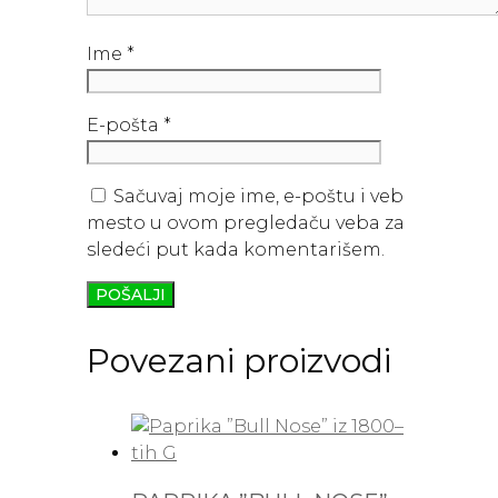
Ime
*
E-pošta
*
Sačuvaj moje ime, e-poštu i veb
mesto u ovom pregledaču veba za
sledeći put kada komentarišem.
Povezani proizvodi