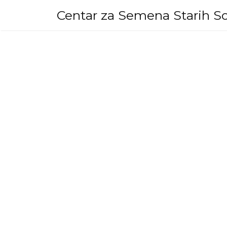
Skip
Centar za Semena Starih So
to
content