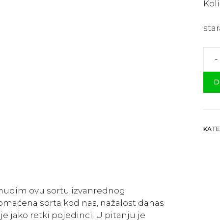
Kol
star
-
Aut
Sam
D
Kra
koli
KATE
nudim ovu sortu izvanrednog
domaćena sorta kod nas, nažalost danas
 jako retki pojedinci. U pitanju je