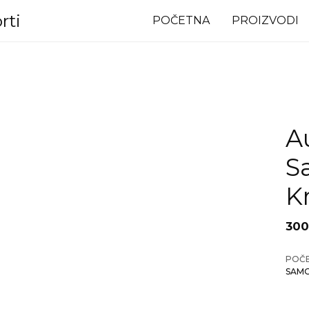
rti
POČETNA
PROIZVODI
A
S
K
300
POČ
SAMO