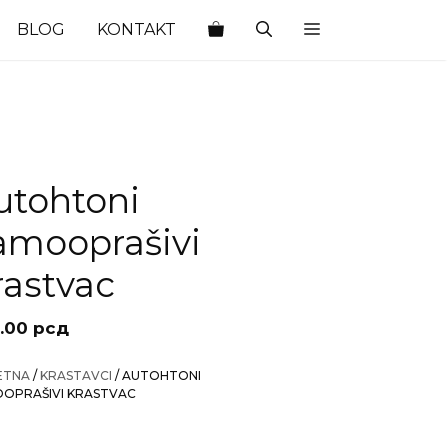
BLOG
KONTAKT
utohtoni
amooprašivi
rastvac
.00
рсд
ETNA
/
KRASTAVCI
/ AUTOHTONI
OPRAŠIVI KRASTVAC