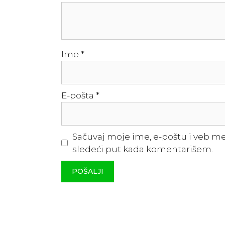
Ime
*
E-pošta
*
Sačuvaj moje ime, e-poštu i veb m
sledeći put kada komentarišem.