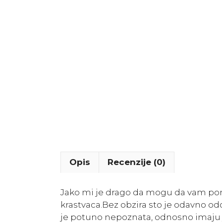
Opis
Recenzije (0)
Jako mi je drago da mogu da vam po
krastvaca.Bez obzira sto je odavno o
je potuno nepoznata, odnosno imaju je