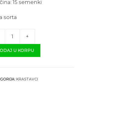
ičina: 15 semenki
a sorta
+
ohtoni
ooprašivi
ODAJ U KORPU
stvac
čina
GORIJA:
KRASTAVCI