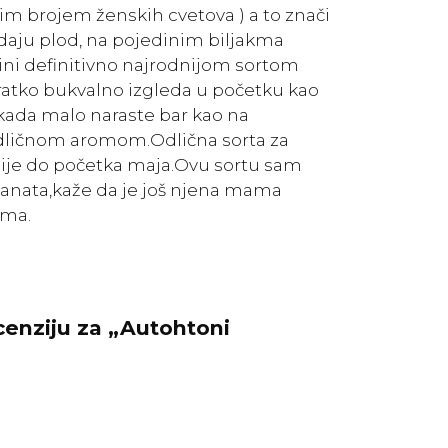
ikim brojem ženskih cvetova ) a to znači
daju plod, na pojedinim biljakma
čini definitivno najrodnijom sortom
kratko bukvalno izgleda u početku kao
, kada malo naraste bar kao na
a odličnom aromom.Odlična sorta za
nije do početka maja.Ovu sortu sam
anata,kaže da je još njena mama
ama.
ecenziju za „Autohtoni