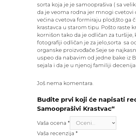
sorta koja je je samooprašiva ( sa vel
da je veoma rodna jer mnogi cvetovi 
većina cvetova formiraju plod,što ga 
krastavca u starom tipu. Pošto raste 
kornišon tako da je odličan za turšije
fotografiji odličan je za jelo,sorta s
organske proizvođače.Seje se najkas
uspeo da nabavim od jedne bake iz B
sejala i da je u njenoj familiji decenij
Još nema komentara.
Budite prvi koji će napisati r
Samooprašivi Krastvac“
Vaša ocena
*
Vaša recenzija
*